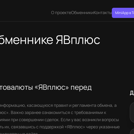
О проекте
Обменники
Контакты
MiniApp в 
обменнике ЯВплюс
птовалюты «ЯВплюс» перед
Д
информацию, касающуюся правил и регламента обмена, а
люс». Важно заранее ознакомиться с требованиями к
ями при совершении сделок. Если у вас возникли вопросы
ть их, связавшись с поддержкой «ЯВплюс» через указанные
виджетом на сайте.