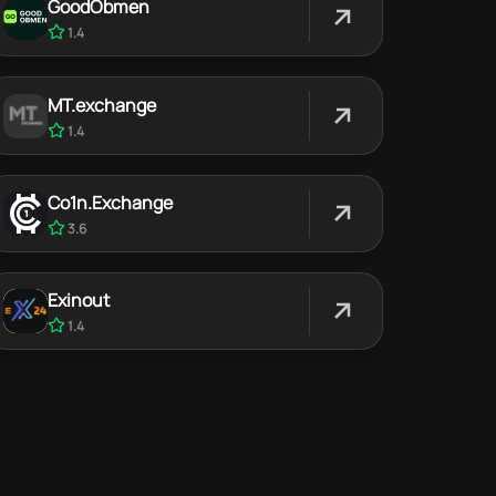
GoodObmen
1.4
MT.exchange
1.4
Co1n.Exchange
3.6
Exinout
1.4