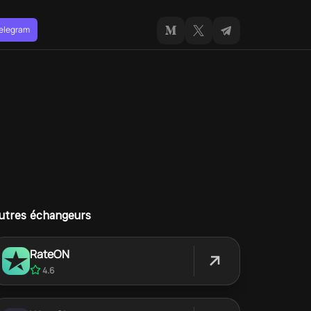
Telegram
utres échangeurs
RateON
4.6