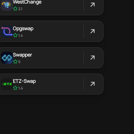
WestChange
2.1
Opgswap
1.4
Swapper
5
ETZ-Swap
1.4