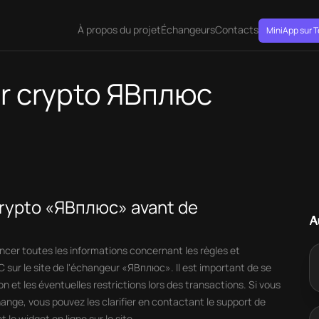
À propos du projet
Échangeurs
Contacts
MiniApp sur 
ur crypto ЯВплюс
crypto «ЯВплюс» avant de
A
er toutes les informations concernant les règles et
C sur le site de l'échangeur «ЯВплюс». Il est important de se
on et les éventuelles restrictions lors des transactions. Si vous
hange, vous pouvez les clarifier en contactant le support de
le widget en ligne sur le site.