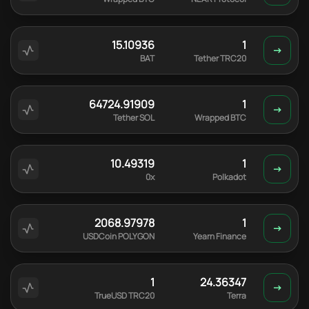
15.10936
1
BAT
Tether TRC20
64724.91909
1
Tether SOL
Wrapped BTC
10.49319
1
0x
Polkadot
2068.97978
1
USDCoin POLYGON
Yearn Finance
1
24.36347
TrueUSD TRC20
Terra