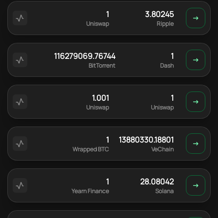
1
3.80245
Uniswap
Ripple
116279069.76744
1
BitTorrent
Dash
1.001
1
Uniswap
Uniswap
1
13880330.18801
Wrapped BTC
VeChain
1
28.08042
Yearn Finance
Solana