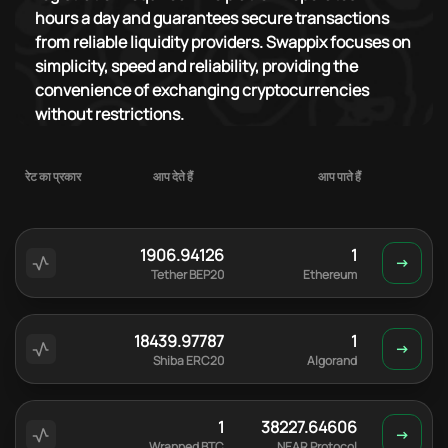
hours a day and guarantees secure transactions
from reliable liquidity providers. Swappix focuses on
simplicity, speed and reliability, providing the
convenience of exchanging cryptocurrencies
without restrictions.
रेट का प्रकार
आप देते हैं
आप पाते हैं
1906.94126
1
Tether BEP20
Ethereum
18439.97787
1
Shiba ERC20
Algorand
1
38227.64606
Wrapped BTC
NEAR Protocol