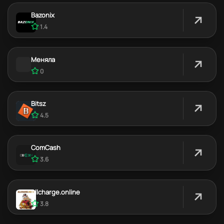
Bazonix
1.4
Меняла
0
Bitsz
4.5
ComCash
3.6
Allcharge.online
3.8