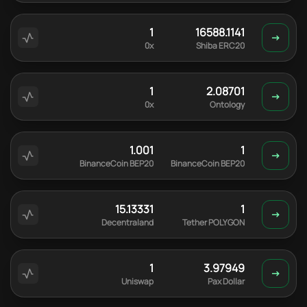
1
16588.1141
0x
Shiba ERC20
1
2.08701
0x
Ontology
1.001
1
BinanceCoin BEP20
BinanceCoin BEP20
15.13331
1
Decentraland
Tether POLYGON
1
3.97949
Uniswap
Pax Dollar