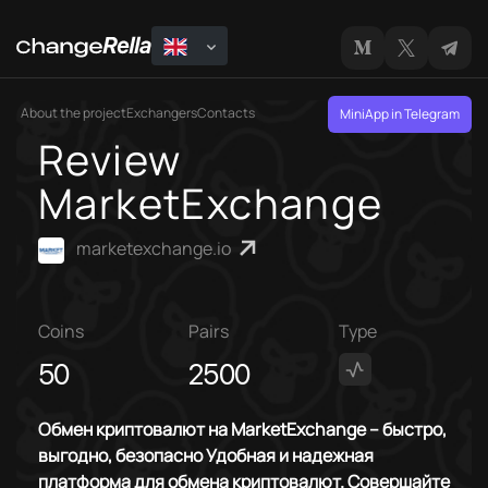
About the project
Exchangers
Contacts
MiniApp in Telegram
Review
MarketExchange
marketexchange.io
Coins
Pairs
Type
50
2500
Обмен криптовалют на MarketExchange – быстро,
выгодно, безопасно Удобная и надежная
платформа для обмена криптовалют. Совершайте