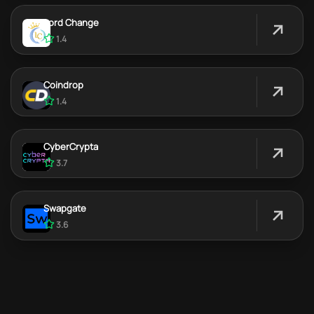
Lord Change
1.4
Coindrop
1.4
CyberCrypta
3.7
Swapgate
3.6