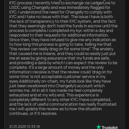
KYC process.I recently tried to exchange via LedgerLive to
USDC using Changelly and was immediately flagged for
KYC. I understand the need for Changelly to comply with
KYC and I take no issue with that. The issue I have is both
the lack of transparency to their KYC system, and the fact
that they seemingly don’t hold the funds in escrow until the
process is complete.I completed my kyc within a day and
responded to their requests for additional information.
Since then, they have refused to give me any indication as
to how long this process is going to take, telling me that
“the review can really drag on for some time”. The anxiety
that caused me is insane, and they could so easily just put
me at ease by giving assurance that my funds are safe,
and providing a date by which I can expect the review to be
complete. It’s a large amount of money and the only
information I receive is that the review could ‘drag on for
some time’ is not acceptable customer service in my
eyes.Additionally on-chain, my funds look like they have
just been swallowed into Changelly’s account which
worries me. All in all it has made me feel completely
exhausted and at my wits end. This experience is
completely different to any other KYC I have completed,
and the lack of useful communication has really frustrated
me.I will update this review as to how the situation
continues, or if it resolves.
21.01.2025 13:33:18