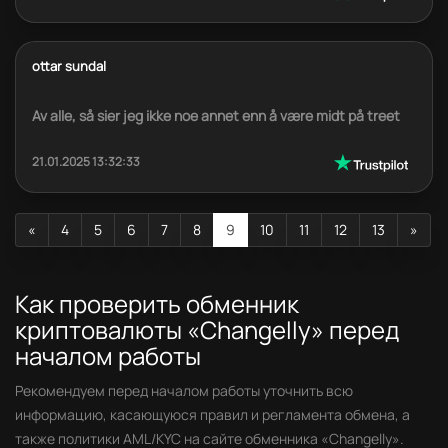
ottar sundal
Av alle, så sier jeg ikke noe annet enn å være midt på treet
21.01.2025 13:32:33
«
4
5
6
7
8
9
10
11
12
13
»
Как проверить обменник
криптовалюты «Changelly» перед
началом работы
Рекомендуем перед началом работы уточнить всю
информацию, касающуюся правил и регламента обмена, а
также политики AML/KYC на сайте обменника «Changelly».