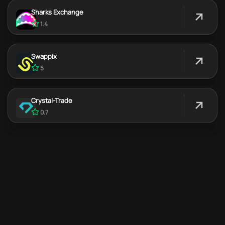
Sharks Exchange
1.4
Swappix
5
Crystal-Trade
0.7