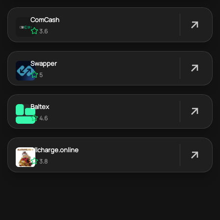
ComCash
3.6
Swapper
5
Baltex
4.6
Allcharge.online
3.8