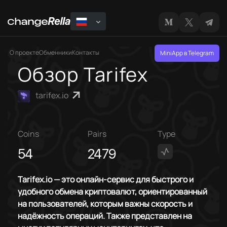
О проекте
Обменники
Контакты
MiniApp в Telegram
Обзор Tarifex
tarifex.io
Coins
Pairs
Type
54
2479
Tarifex.io — это онлайн-сервис для быстрого и
удобного обмена криптовалют, ориентированный
на пользователей, которым важны скорость и
надёжность операций. Также представлен на