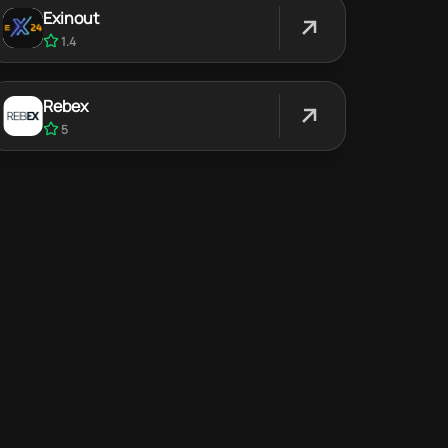
Exinout
1.4
Rebex
5