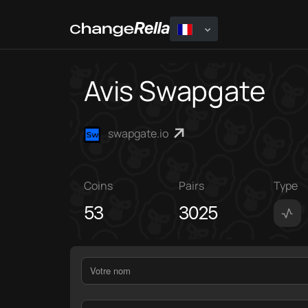
Avis Swapgate
swapgate.io
Coins
Pairs
Type
53
3025