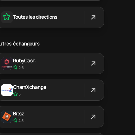
Toutes les directions
utres échangeurs
RubyCash
2.6
ChamXchange
5
Bitsz
4.5