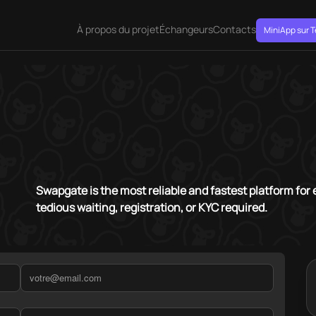
À propos du projet
Échangeurs
Contacts
MiniApp sur 
Swapgate is the most reliable and fastest platform fo
tedious waiting, registration, or KYC required.