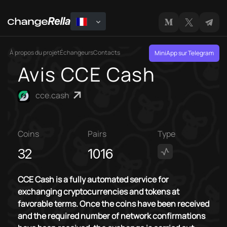
À propos du projet
Échangeurs
Contacts
MiniApp sur Telegram
Avis CCE Cash
cce.cash
Coins
Pairs
Type
32
1016
CCE Cash is a fully automated service for
exchanging cryptocurrencies and tokens at
favorable terms. Once the coins have been received
and the required number of network confirmations