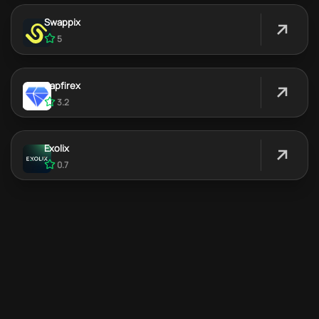
Swappix
5
Sapfirex
3.2
Exolix
0.7