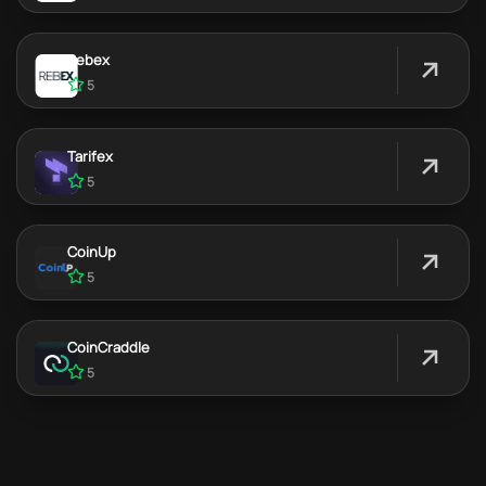
Rebex
5
Tarifex
5
CoinUp
5
CoinCraddle
5