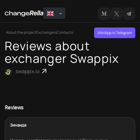
About the project
Exchangers
Contacts
MiniApp in Telegram
Reviews about
exchanger Swappix
swappix.io
Reviews
Зинаида