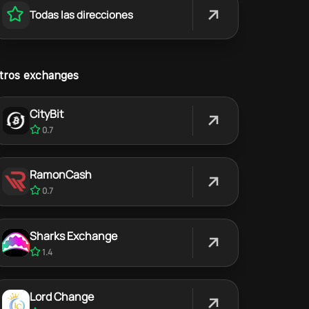
Todas las direcciones
tros exchanges
CityBit
0.7
RamonCash
0.7
Sharks Exchange
1.4
Lord Change