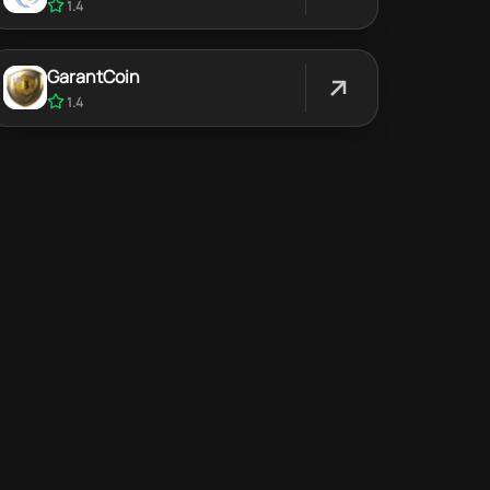
1.4
GarantCoin
1.4