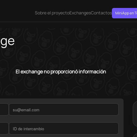
Sobre el proyecto
Exchanges
Contactos
MiniApp en 
nge
El exchange no proporcionó información