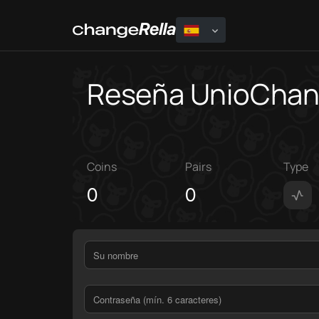
Reseña UnioCha
Coins
Pairs
Type
0
0