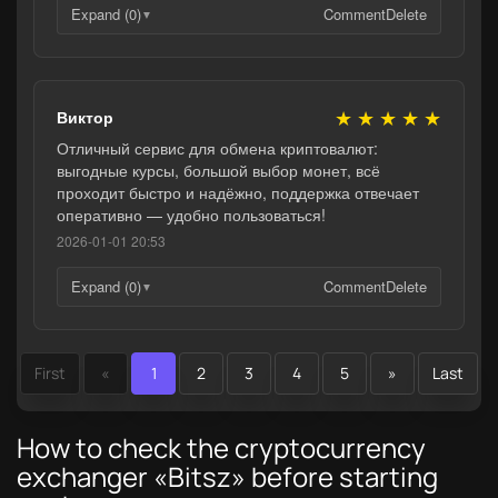
Expand (0)
Comment
Delete
▼
★
★
★
★
★
Виктор
Отличный сервис для обмена криптовалют:
выгодные курсы, большой выбор монет, всё
проходит быстро и надёжно, поддержка отвечает
оперативно — удобно пользоваться!
2026-01-01 20:53
Expand (0)
Comment
Delete
▼
First
«
1
2
3
4
5
»
Last
How to check the cryptocurrency
exchanger «Bitsz» before starting