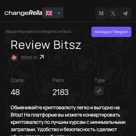
About the project
Exchangers
Contacts
MiniApp in Telegram
Review Bitsz
bitsz.io
Coins
Pairs
Type
48
2183
Обменивайте криптовалюту легко и выгодно на
Bitsz! На платформе вы можете конвертировать
криптовалюту по лучшим курсам с минимальными
затратами. Удобство и безопасность сделают