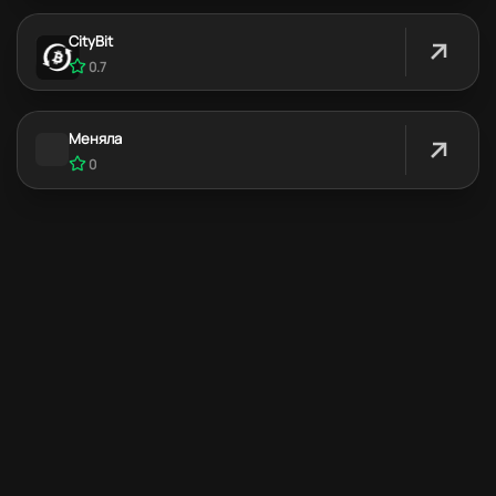
CityBit
0.7
Меняла
0