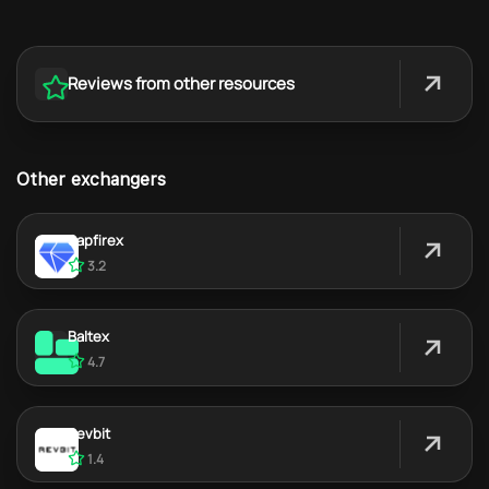
Reviews from other resources
Other exchangers
Sapfirex
3.2
Baltex
4.7
Revbit
1.4