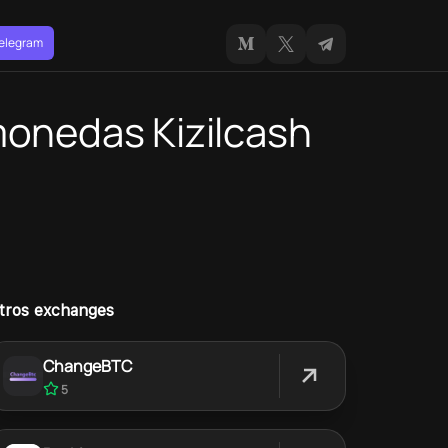
Telegram
monedas Kizilcash
tros exchanges
ChangeBTC
5