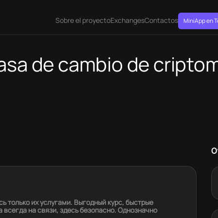
Sobre el proyecto
Exchanges
Contactos
MiniApp en 
asa de cambio de cripto
O
ь только их услугами. Выгодный курс, быстрые
а всегда на связи, здесь безопасно. Однозначно