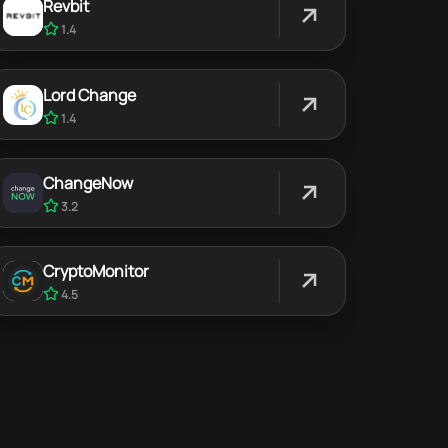
Revbit
1.4
Lord Change
1.4
ChangeNow
3.2
CryptoMonitor
4.5