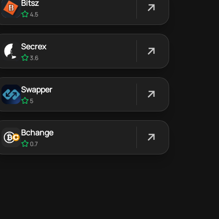
Bitsz
4.5
Secrex
3.6
Swapper
5
Bchange
0.7