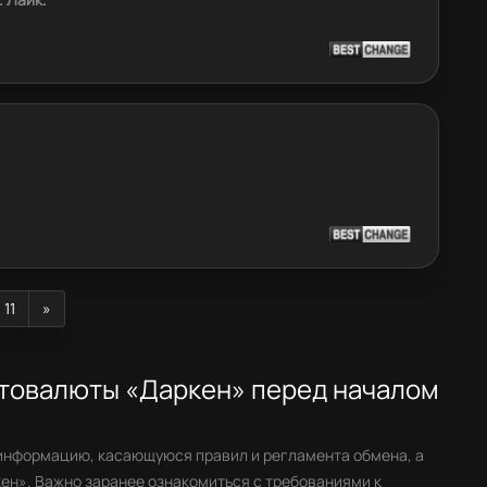
11
»
птовалюты «Даркен» перед началом
информацию, касающуюся правил и регламента обмена, а
ен». Важно заранее ознакомиться с требованиями к