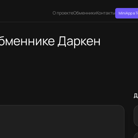
О проекте
Обменники
Контакты
MiniApp в 
обменнике Даркен
Д