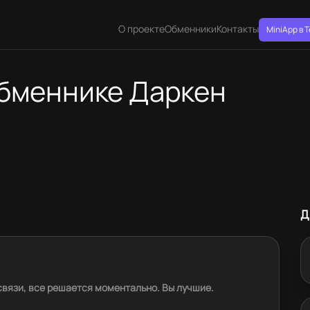
О проекте
Обменники
Контакты
MiniApp в 
обменнике Даркен
Д
связи, все решается моментально. Вы лучшие.