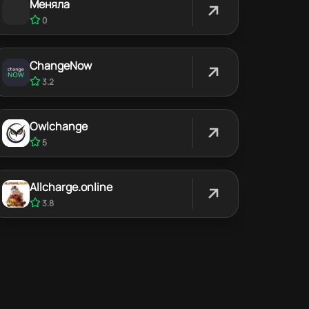
Меняла
0
ChangeNow
3.2
Owlchange
5
Allcharge.online
3.8