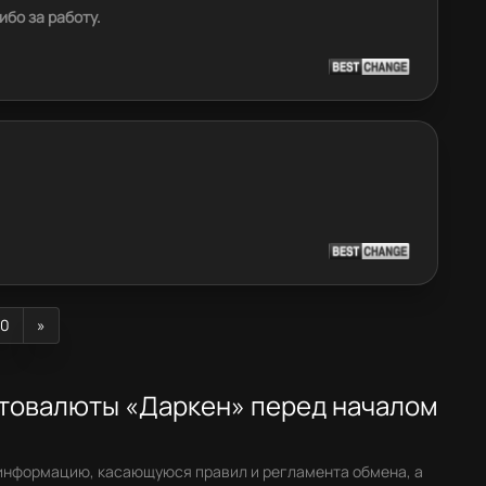
бо за работу.
10
»
птовалюты «Даркен» перед началом
информацию, касающуюся правил и регламента обмена, а