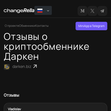
О проекте
Обменники
Контакты
MiniApp в Telegram
Отзывы о
криптообменнике
Даркен
darken.biz
Отзывы
Vladislav