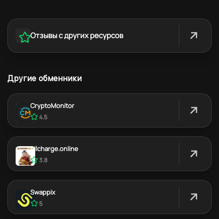
Отзывы с других ресурсов
Другие обменники
CryptoMonitor
4.5
Allcharge.online
3.8
Swappix
5