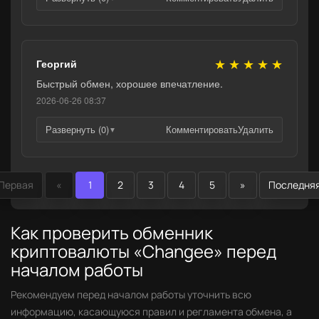
★
★
★
★
★
Георгий
Быстрый обмен, хорошее впечатление.
2026-06-26 08:37
Развернуть (0)
Комментировать
Удалить
▼
Первая
«
1
2
3
4
5
»
Последня
Как проверить обменник
криптовалюты «Changee» перед
началом работы
Рекомендуем перед началом работы уточнить всю
информацию, касающуюся правил и регламента обмена, а