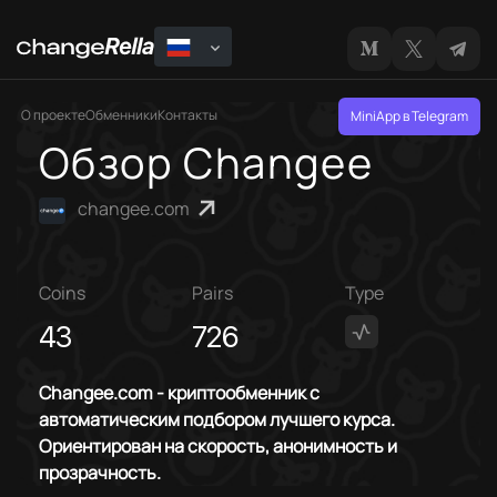
О проекте
Обменники
Контакты
MiniApp в Telegram
Обзор Changee
changee.com
Coins
Pairs
Type
43
726
Changee.com - криптообменник с
автоматическим подбором лучшего курса.
Ориентирован на скорость, анонимность и
прозрачность.