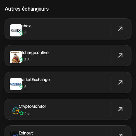
Autres échangeurs
Rebex
5
Allcharge.online
3.8
MarketExchange
5
CryptoMonitor
4.5
Exinout