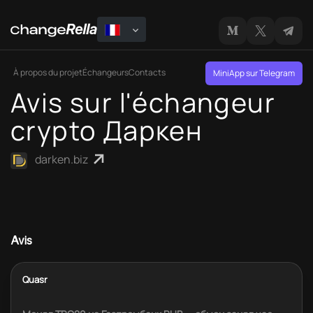
À propos du projet
Échangeurs
Contacts
MiniApp sur Telegram
Avis sur l'échangeur
crypto Даркен
darken.biz
Avis
Quasr