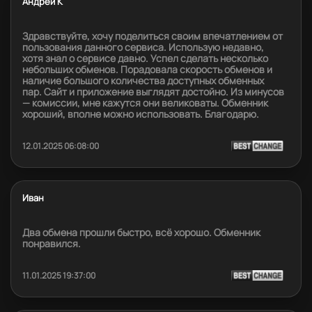
Андрей К
Здравствуйте, хочу поделиться своим впечатлением от
пользования данного сервиса. Использую недавно,
хотя знал о сервисе давно. Успел сделать несколько
небольших обменов. Порадовала скорость обменов и
наличие большого количества доступных обменных
пар. Сайт и приложение выглядят достойно. Из минусов
— комиссии, мне кажутся они великоваты. Обменник
хороший, вполне можно использовать. Благодарю.
12.01.2025 06:08:00
Иван
Два обмена прошли быстро, всё хорошо. Обменник
понравился.
11.01.2025 19:37:00