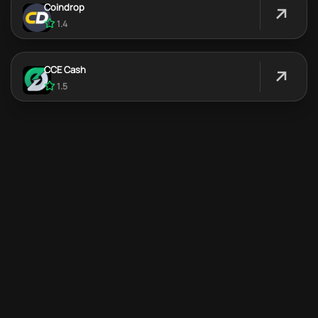
Coindrop
1.4
CCE Cash
1.5