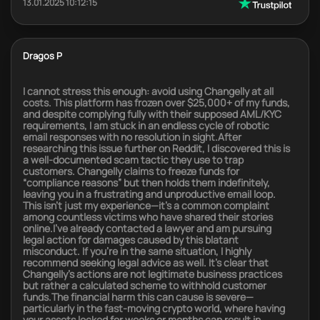
13.01.2025 10:12:15
Dragos P
I cannot stress this enough: avoid using Changelly at all
costs. This platform has frozen over $25,000+ of my funds,
and despite complying fully with their supposed AML/KYC
requirements, I am stuck in an endless cycle of robotic
email responses with no resolution in sight.After
researching this issue further on Reddit, I discovered this is
a well-documented scam tactic they use to trap
customers. Changelly claims to freeze funds for
“compliance reasons” but then holds them indefinitely,
leaving you in a frustrating and unproductive email loop.
This isn’t just my experience—it’s a common complaint
among countless victims who have shared their stories
online.I’ve already contacted a lawyer and am pursuing
legal action for damages caused by this blatant
misconduct. If you’re in the same situation, I highly
recommend seeking legal advice as well. It’s clear that
Changelly’s actions are not legitimate business practices
but rather a calculated scheme to withhold customer
funds.The financial harm this can cause is severe—
particularly in the fast-moving crypto world, where having
your assets locked for weeks or months can result in