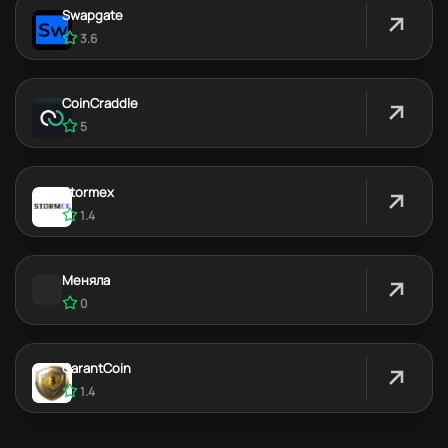
Swapgate
3.6
CoinCraddle
5
Stormex
1.4
Меняла
0
GarantCoin
1.4