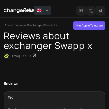
About the project
Exchangers
Contacts
MiniApp in Telegram
Reviews about
exchanger Swappix
swappix.io
Reviews
Тео