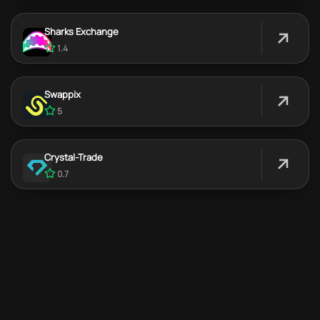
Sharks Exchange
1.4
Swappix
5
Crystal-Trade
0.7