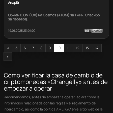
Андрій
Обмен ICON (ICX) на Cosmos (ATOM) за 1 мин. Спасибо
за перевод.
19.01.2025 23:01:00
«
5
6
7
8
9
10
11
12
13
14
»
Cómo verificar la casa de cambio de
criptomonedas «Changelly» antes de
empezar a operar
Recomendamos, antes de empezar a operar, aclarar toda la
información relacionada con las reglas y el reglamento de
intercambio, así como la política AML/KYC en el sitio web de la