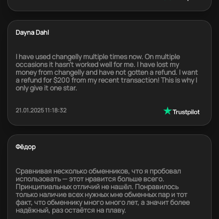
Dayna Dahl
I have used changelly multiple times now. On multiple
occasions it hasn’t worked well for me. I have lost my
money from changelly and have not gotten a refund. I want
a refund for $200 from my recent transaction! This is why I
only give it one star.
21.01.2025 11:18:32
Фёдор
Сравнивая несколько обменников, что я пробовал
использовать — этот нравится больше всего.
Принципиальных отличий не нашёл. Понравилось
только наличие всех нужных мне обменных пар и тот
факт, что обменнику много много лет, а значит более
надёжный, раз остаётся на плаву.